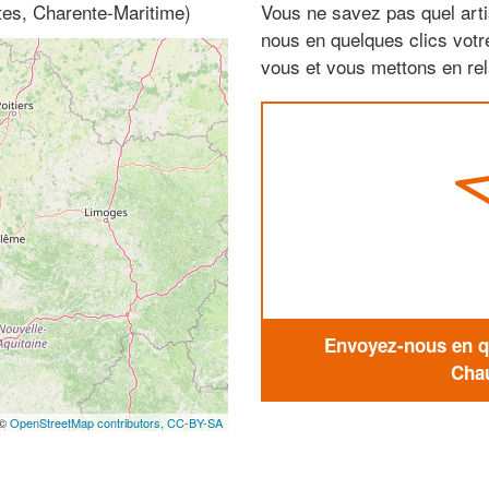
tes, Charente-Maritime)
Vous ne savez pas quel arti
nous en quelques clics vot
vous et vous mettons en rela
Envoyez-nous en qu
Chau
 ©
OpenStreetMap contributors,
CC-BY-SA