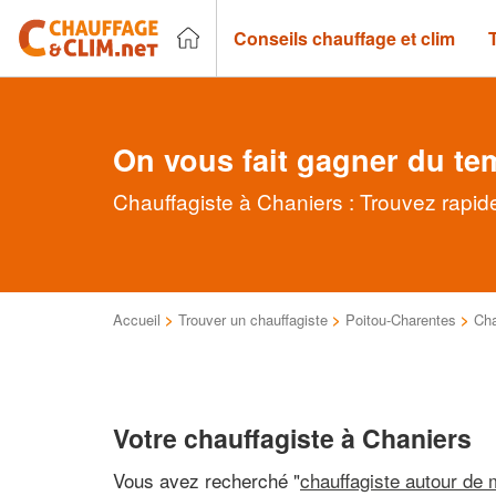
Conseils chauffage et clim
On vous fait gagner du te
Chauffagiste à Chaniers : Trouvez rapid
Accueil
>
Trouver un chauffagiste
>
Poitou-Charentes
>
Cha
Votre chauffagiste à Chaniers
Vous avez recherché "
chauffagiste autour de 