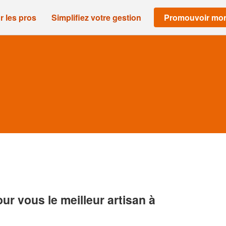
r les pros
Simplifiez votre gestion
Promouvoir mon
r vous le meilleur artisan à