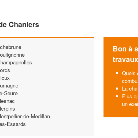
 de Chaniers
chebrune
Bon à s
oulignonne
travau
hampagnolles
ords
Quels 
ioux
combus
umagne
La cha
e-Seure
Plus qu
esnac
un exe
erpins
ontpellier-de-Medillan
es-Essards