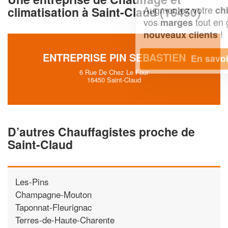
Augmentez votre
et
chiffre d'affaires
climatisation à Saint-Claud (16450)
vos
tout en gagnant de
marges
!
nouveaux clients
ENTREPRISE PIN SEBASTIEN
En savoir plus
6 Rue De Chez Le Four
16450 Saint-Claud
D’autres Chauffagistes proche de
Saint-Claud
Les-Pins
Champagne-Mouton
Taponnat-Fleurignac
Terres-de-Haute-Charente