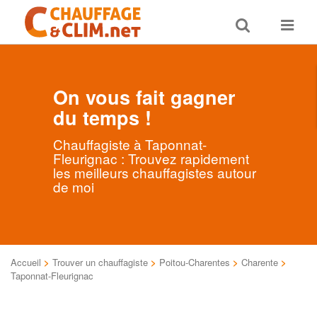
Toggle
Toggle
search
navigat
On vous fait gagner
du temps !
Chauffagiste à Taponnat-
Fleurignac : Trouvez rapidement
les meilleurs chauffagistes autour
de moi
Accueil
>
Trouver un chauffagiste
>
Poitou-Charentes
>
Charente
>
Taponnat-Fleurignac