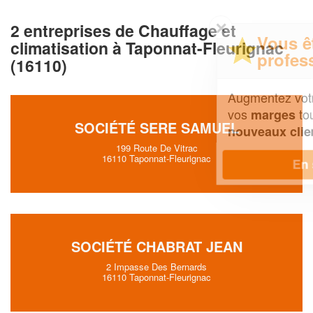
✕
2 entreprises de Chauffage et
Vous êtes un
climatisation à Taponnat-Fleurignac
professionnel ?
(16110)
Augmentez votre
et
chiffre d'affaires
vos
tout en gagnant de
marges
SOCIÉTÉ SERE SAMUEL
!
nouveaux clients
199 Route De Vitrac
16110 Taponnat-Fleurignac
En savoir plus
SOCIÉTÉ CHABRAT JEAN
2 Impasse Des Bernards
16110 Taponnat-Fleurignac