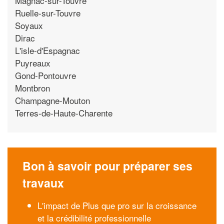
Magnac-sur-Touvre
Ruelle-sur-Touvre
Soyaux
Dirac
L'isle-d'Espagnac
Puyreaux
Gond-Pontouvre
Montbron
Champagne-Mouton
Terres-de-Haute-Charente
Bon à savoir pour préparer ses
travaux
L'impact de Plus que pro sur la croissance
et la crédibilité professionnelle