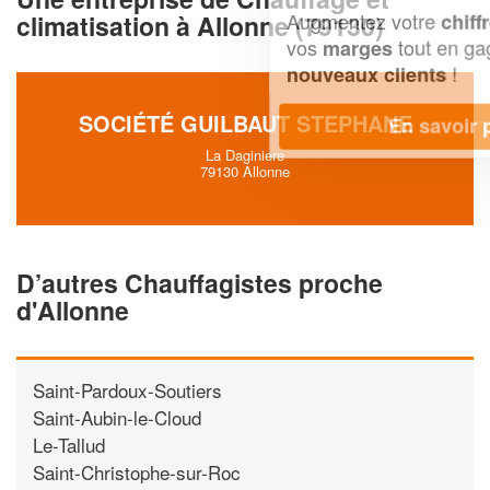
Augmentez votre
et
chiffre d'affaires
climatisation à Allonne (79130)
vos
tout en gagnant de
marges
!
nouveaux clients
SOCIÉTÉ GUILBAUT STEPHANE
En savoir plus
La Daginiere
79130 Allonne
D’autres Chauffagistes proche
d'Allonne
Saint-Pardoux-Soutiers
Saint-Aubin-le-Cloud
Le-Tallud
Saint-Christophe-sur-Roc