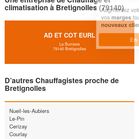
climatisation à Bretignolles (79140)
Augmentez votre
et
chiffre d'affaires
vos
tout en gagnant de
marges
!
nouveaux clients
AD ET COT EURL
En savoir plus
La Burniere
79140 Bretignolles
D’autres Chauffagistes proche de
Bretignolles
Nueil-les-Aubiers
Le-Pin
Cerizay
Courlay