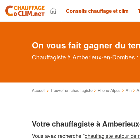
Conseils chauffage et clim
On vous fait gagner du te
Chauffagiste à Amberieux-en-Dombes : T
Accueil
>
Trouver un chauffagiste
>
Rhône-Alpes
>
Ain
>
A
Votre chauffagiste à Amberie
Vous avez recherché "
chauffagiste autour de 