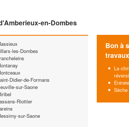
e d'Amberieux-en-Dombes
assieux
Bon à s
illars-les-Dombes
travau
rancheleins
ontanay
La cli
ontceaux
réversi
aint-Didier-de-Formans
Entret
euville-sur-Saone
Sèche 
iribel
assans-Riottier
areins
essimy-sur-Saone