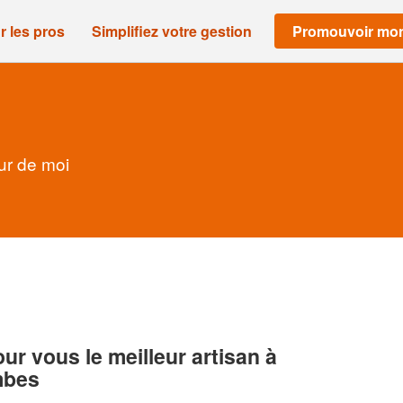
r les pros
Simplifiez votre gestion
Promouvoir mon
ur de moi
r vous le meilleur artisan à
mbes