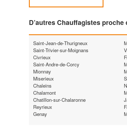
D’autres Chauffagistes proch
Saint-Jean-de-Thurigneux
M
Saint-Trivier-sur-Moignans
V
Civrieux
F
Saint-Andre-de-Corcy
M
Mionnay
M
Miserieux
S
Chaleins
N
Chalamont
M
Chatillon-sur-Chalaronne
J
Reyrieux
F
Genay
M