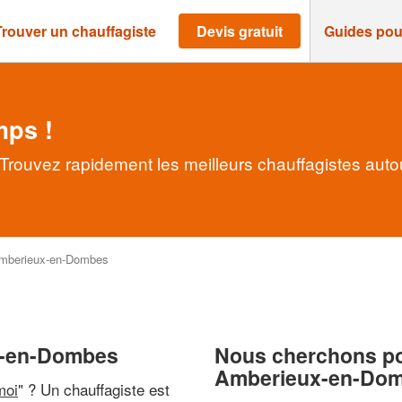
Trouver un chauffagiste
Devis gratuit
Guides pou
mps !
rouvez rapidement les meilleurs chauffagistes auto
mberieux-en-Dombes
ux-en-Dombes
Nous cherchons pou
Amberieux-en-Do
moi
" ? Un chauffagiste est