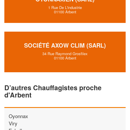
1 Rue De L'industrie
01100 Arbent
SOCIÉTÉ AXOW CLIM (SARL)
34 Rue Raymond Grosfilex
01100 Arbent
D’autres Chauffagistes proche
d'Arbent
Oyonnax
Viry