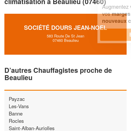
climatisation à Beaulieu (07460)
Augmentez votre
et
chiffre d'affaires
vos
tout en gagnant de
marges
!
nouveaux clients
SOCIÉTÉ DOURS JEAN-NOEL
En savoir plus
583 Route De St Jean
07460 Beaulieu
D’autres Chauffagistes proche de
Beaulieu
Payzac
Les-Vans
Banne
Rocles
Saint-Alban-Auriolles