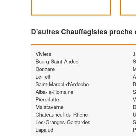
D’autres Chauffagistes proche
Viviers
J
Bourg-Saint-Andeol
S
Donzere
M
Le-Teil
A
Saint-Marcel-d'Ardeche
B
Alba-la-Romaine
S
Pierrelatte
V
Malataverne
D
Chateauneuf-du-Rhone
U
Les-Granges-Gontardes
S
Lapalud
P