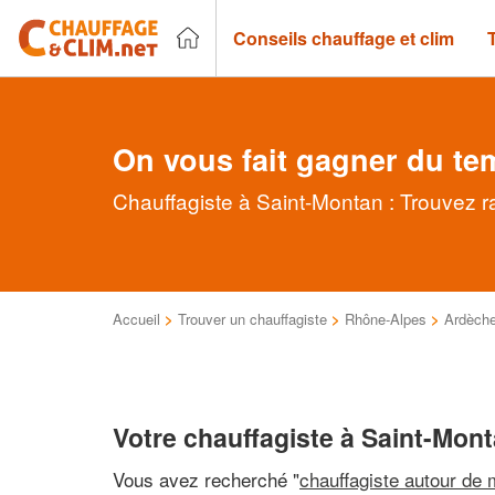
Conseils chauffage et clim
On vous fait gagner du te
Chauffagiste à Saint-Montan : Trouvez r
Accueil
>
Trouver un chauffagiste
>
Rhône-Alpes
>
Ardèch
Votre chauffagiste à Saint-Mon
Vous avez recherché "
chauffagiste autour de 