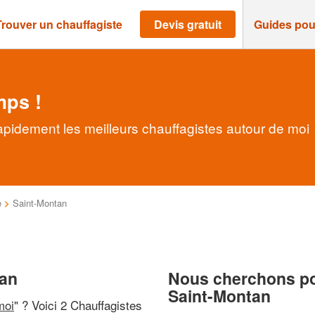
Trouver un chauffagiste
Devis gratuit
Guides pou
mps !
apidement les meilleurs chauffagistes autour de moi
e
>
Saint-Montan
tan
Nous cherchons pou
Saint-Montan
moi
" ? Voici 2 Chauffagistes