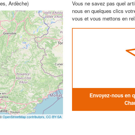
pes, Ardèche)
Vous ne savez pas quel arti
nous en quelques clics vot
vous et vous mettons en rela
Envoyez-nous en qu
Chau
 ©
OpenStreetMap contributors,
CC-BY-SA