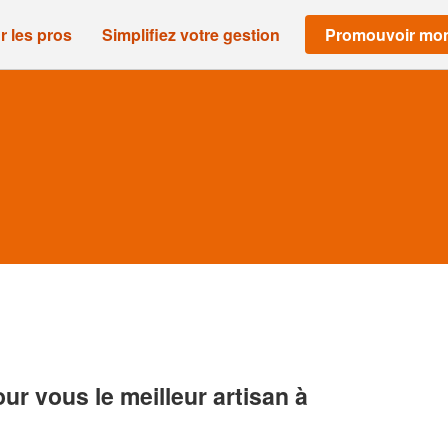
r les pros
Simplifiez votre gestion
Promouvoir mon
r vous le meilleur artisan à