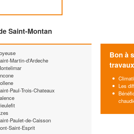
 de Saint-Montan
oyeuse
Bon à s
aint-Martin-d'Ardeche
travau
ontelimar
ncone
Climati
ollene
Les di
aint-Paul-Trois-Chateaux
Bénéfi
alence
chaudi
ieulefit
zes
aint-Paulet-de-Caisson
ont-Saint-Esprit