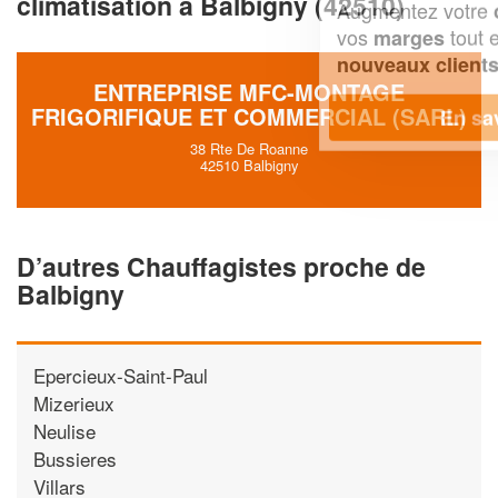
climatisation à Balbigny (42510)
Augmentez votre
et
chiffre d'affaires
vos
tout en gagnant de
marges
!
nouveaux clients
ENTREPRISE MFC-MONTAGE
FRIGORIFIQUE ET COMMERCIAL (SARL)
En savoir plus
38 Rte De Roanne
42510 Balbigny
D’autres Chauffagistes proche de
Balbigny
Epercieux-Saint-Paul
Mizerieux
Neulise
Bussieres
Villars