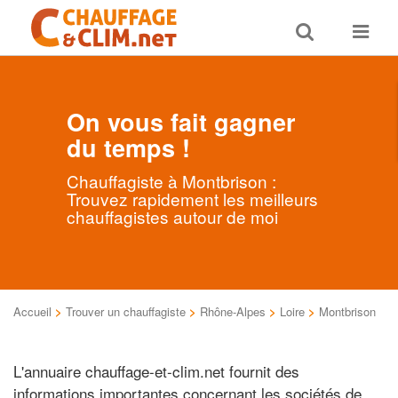
Toggle
Toggle
search
navigat
On vous fait gagner
du temps !
Chauffagiste à Montbrison :
Trouvez rapidement les meilleurs
chauffagistes autour de moi
Accueil
>
Trouver un chauffagiste
>
Rhône-Alpes
>
Loire
>
Montbrison
L'annuaire chauffage-et-clim.net fournit des
informations importantes concernant les sociétés de