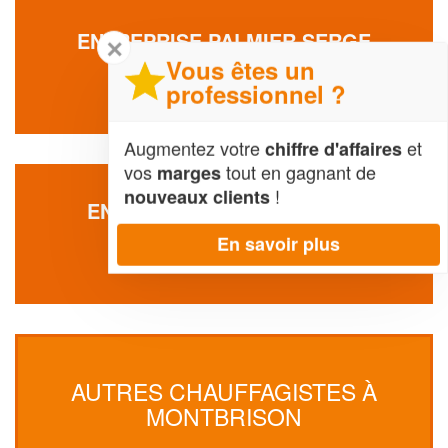
ENTREPRISE PALMIER SERGE
✕
Vous êtes un
18 Chemin De Martel
42600 Montbrison
professionnel ?
Augmentez votre
et
chiffre d'affaires
vos
tout en gagnant de
marges
!
nouveaux clients
ENTREPRISE EEZILA (SARL)
47 Avenue De Saint-etienne
En savoir plus
42600 Montbrison
AUTRES CHAUFFAGISTES À
MONTBRISON