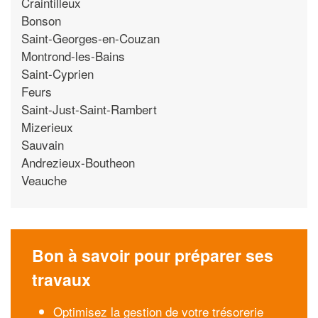
Craintilleux
Bonson
Saint-Georges-en-Couzan
Montrond-les-Bains
Saint-Cyprien
Feurs
Saint-Just-Saint-Rambert
Mizerieux
Sauvain
Andrezieux-Boutheon
Veauche
Bon à savoir pour préparer ses
travaux
Optimisez la gestion de votre trésorerie