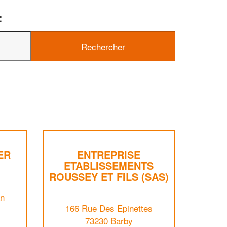
:
✕
Vous êtes un
professionnel ?
ER
ENTREPRISE
ETABLISSEMENTS
Augmentez votre
e
chiffre d'affaires
ROUSSEY ET FILS (SAS)
vos
tout en gagnant de
marges
!
nouveaux clients
an
166 Rue Des Epinettes
En savoir plus
73230 Barby