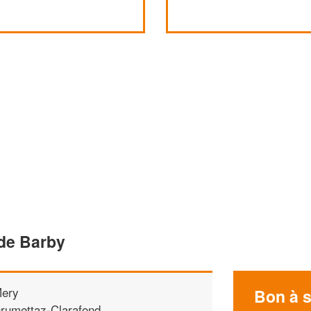
 de Barby
ery
Bon à s
rumettaz-Clarafond