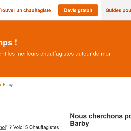
Trouver un chauffagiste
Devis gratuit
Guides pou
mps !
nt les meilleurs chauffagistes autour de moi
>
Barby
Nous cherchons pou
Barby
moi
" ? Voici 5 Chauffagistes