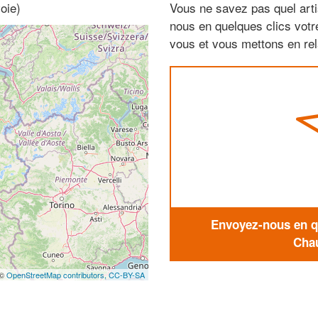
oie)
Vous ne savez pas quel arti
nous en quelques clics vot
vous et vous mettons en rela
Envoyez-nous en qu
Chau
 ©
OpenStreetMap contributors,
CC-BY-SA