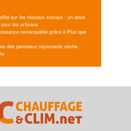
x
bilité sur les réseaux sociaux : un atout
 pour les artisans
oissance remarquable grâce à Plus que
pes des panneaux rayonnants sèche
tte