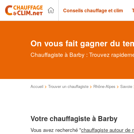
Conseils chauffage et clim
On vous fait gagner du te
Chauffagiste à Barby : Trouvez rapideme
Accueil
>
Trouver un chauffagiste
>
Rhône-Alpes
>
Savoie
Votre chauffagiste à Barby
Vous avez recherché "
chauffagiste autour de 