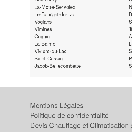
La-Motte-Servolex
N
Le-Bourget-du-Lac
B
Voglans
S
Vimines
T
Cognin
A
La-Balme
L
Viviers-du-Lac
S
Saint-Cassin
P
Jacob-Bellecombette
S
Mentions Légales
Politique de confidentialité
Devis Chauffage et Climatisation