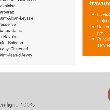
travau
ovalaise
arberaz
La visi
aint-Alban-Leysse
majeur
resserve
Une cr
ix-les-Bains
pro
a-Ravoire
Princi
aint-Baldoph
servie
ugny-Chatenod
aint-Jean-d'Arvey
 en ligne 100%