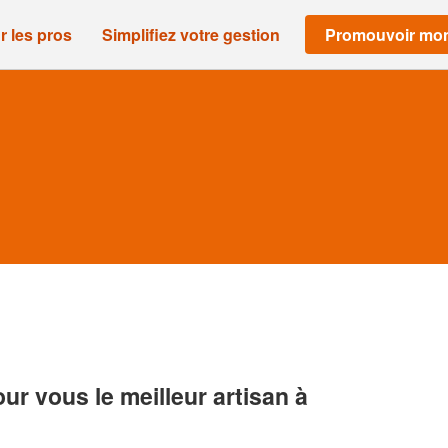
r les pros
Simplifiez votre gestion
Promouvoir mon
r vous le meilleur artisan à