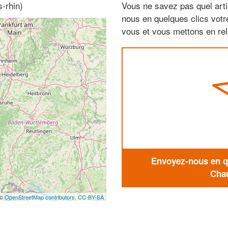
-rhin)
Vous ne savez pas quel arti
nous en quelques clics vot
vous et vous mettons en rela
Envoyez-nous en qu
Chau
 ©
OpenStreetMap contributors,
CC-BY-SA