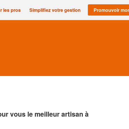
r les pros
Simplifiez votre gestion
Promouvoir mon
r vous le meilleur artisan à