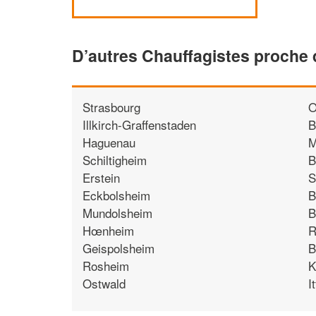
D’autres Chauffagistes proche 
Strasbourg
O
Illkirch-Graffenstaden
B
Haguenau
M
Schiltigheim
B
Erstein
S
Eckbolsheim
B
Mundolsheim
B
Hœnheim
R
Geispolsheim
B
Rosheim
K
Ostwald
I