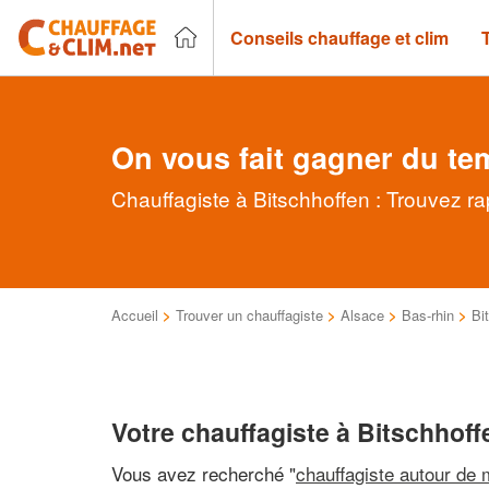
Conseils chauffage et clim
On vous fait gagner du te
Chauffagiste à Bitschhoffen : Trouvez ra
Accueil
>
Trouver un chauffagiste
>
Alsace
>
Bas-rhin
>
Bi
Votre chauffagiste à Bitschhoff
Vous avez recherché "
chauffagiste autour de 