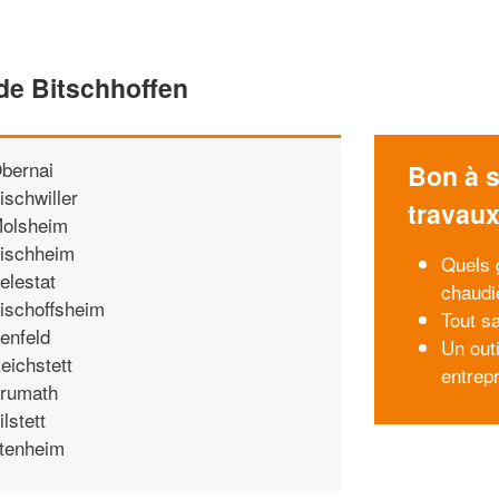
de Bitschhoffen
bernai
Bon à s
ischwiller
travau
olsheim
ischheim
Quels 
elestat
chaudi
ischoffsheim
Tout sa
enfeld
Un outi
eichstett
entrep
rumath
ilstett
ttenheim