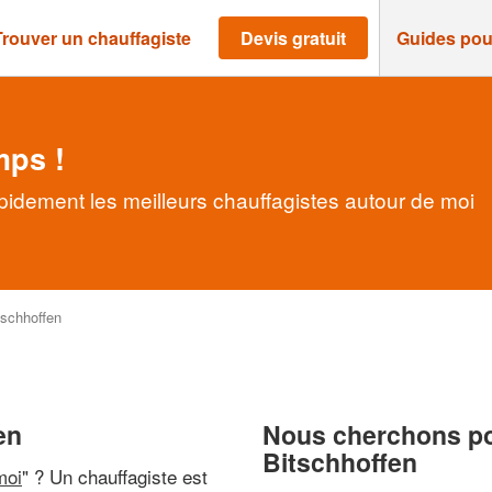
Trouver un chauffagiste
Devis gratuit
Guides pou
mps !
pidement les meilleurs chauffagistes autour de moi
tschhoffen
en
Nous cherchons pou
Bitschhoffen
moi
" ? Un chauffagiste est