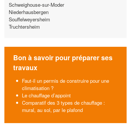
Schweighouse-sur-Moder
Niederhausbergen
Souffelweyersheim
Truchtersheim
Bon à savoir pour préparer ses
travaux
Faut-il un permis de construire pour une
climatisation ?
Le chauffage d’appoint
Comparatif des 3 types de chauffage :
mural, au sol, par le plafond