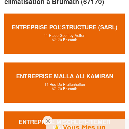
climatisation à Brumath (67170)
ENTREPRISE POL’STRUCTURE (SARL)
11 Place Geoffroy Velten
67170 Brumath
ENTREPRISE MALLA ALI KAMIRAN
14 Rue De Pfaffenhoffen
67170 Brumath
✕
ENTREPRISE MISCHLER-RIEMER
Vous êtes un
MARCEL