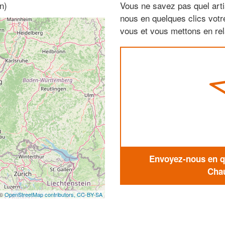
n)
Vous ne savez pas quel arti
nous en quelques clics vot
vous et vous mettons en rela
Envoyez-nous en qu
Chau
 ©
OpenStreetMap contributors,
CC-BY-SA