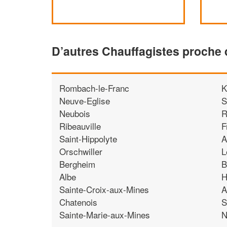
D’autres Chauffagistes proche 
Rombach-le-Franc
K
Neuve-Eglise
S
Neubois
R
Ribeauville
F
Saint-Hippolyte
A
Orschwiller
L
Bergheim
B
Albe
H
Sainte-Croix-aux-Mines
A
Chatenois
S
Sainte-Marie-aux-Mines
N