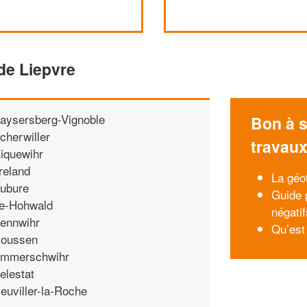
de Liepvre
aysersberg-Vignoble
Bon à s
cherwiller
travau
iquewihr
reland
La géo
ubure
Guide p
e-Hohwald
négatif
ennwihr
Qu’est 
oussen
mmerschwihr
elestat
euviller-la-Roche