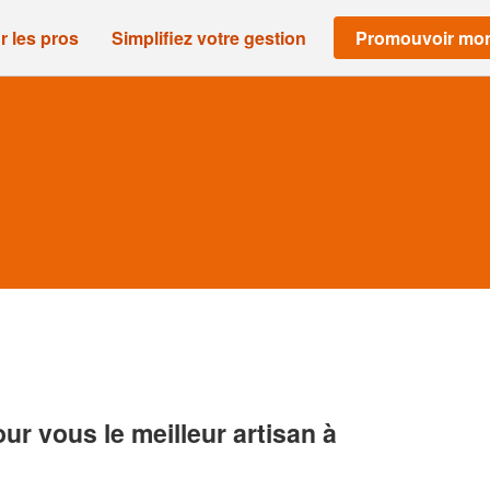
r les pros
Simplifiez votre gestion
Promouvoir mon
r vous le meilleur artisan à