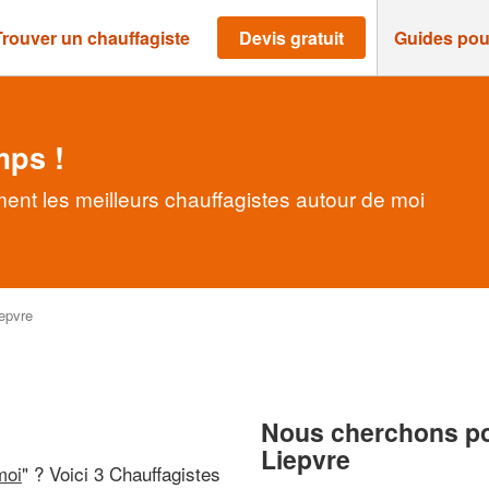
Trouver un chauffagiste
Devis gratuit
Guides pou
mps !
ent les meilleurs chauffagistes autour de moi
epvre
Nous cherchons pou
Liepvre
moi
" ? Voici 3 Chauffagistes