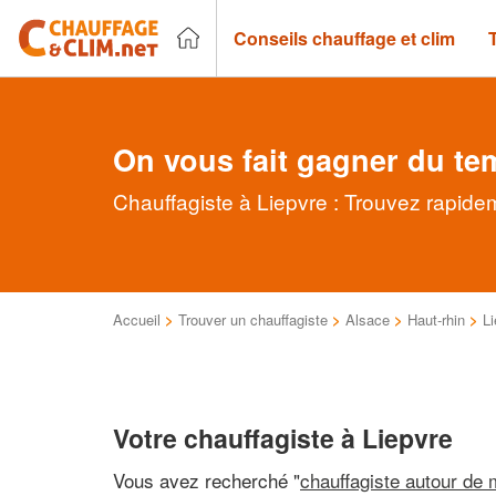
Conseils chauffage et clim
On vous fait gagner du te
Chauffagiste à Liepvre : Trouvez rapidem
Accueil
>
Trouver un chauffagiste
>
Alsace
>
Haut-rhin
>
Li
Votre chauffagiste à Liepvre
Vous avez recherché "
chauffagiste autour de 