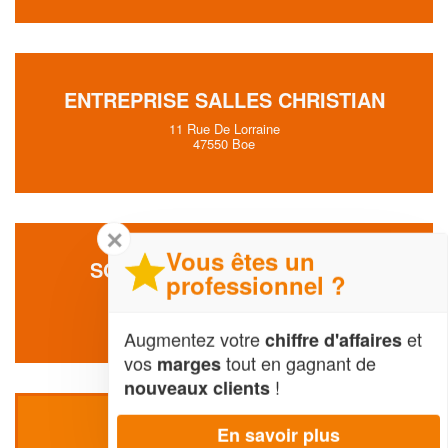
ENTREPRISE SALLES CHRISTIAN
11 Rue De Lorraine
47550 Boe
✕
Vous êtes un
SOCIÉTÉ EUROTEC H (SAS)
professionnel ?
12 Rue De La Poste
47550 Boe
Augmentez votre
et
chiffre d'affaires
vos
tout en gagnant de
marges
!
nouveaux clients
En savoir plus