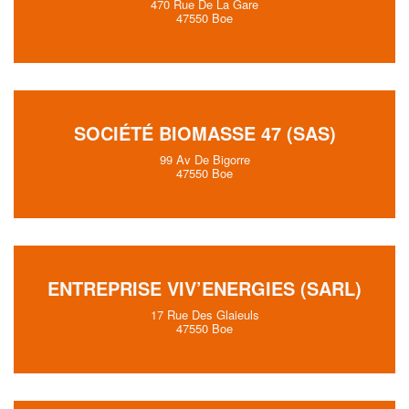
470 Rue De La Gare
47550 Boe
SOCIÉTÉ BIOMASSE 47 (SAS)
99 Av De Bigorre
47550 Boe
ENTREPRISE VIV’ENERGIES (SARL)
17 Rue Des Glaieuls
47550 Boe