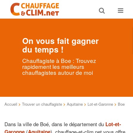
Toggle
Toggle
search
navigat
On vous fait gagner
du temps !
Chauffagiste à Boe : Trouvez
rapidement les meilleurs
chauffagistes autour de moi
Accueil
>
Trouver un chauffagiste
>
Aquitaine
>
Lot-et-Garonne
>
Boe
Dans la ville de Boé, dans le département du
Lot-et-
(
), chauffage-et-clim.net vous offre
Garonne
Aquitaine