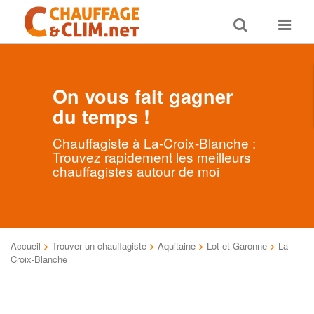
Toggle
Toggle
search
navigat
On vous fait gagner
du temps !
Chauffagiste à La-Croix-Blanche :
Trouvez rapidement les meilleurs
chauffagistes autour de moi
Accueil
>
Trouver un chauffagiste
>
Aquitaine
>
Lot-et-Garonne
>
La-
Croix-Blanche