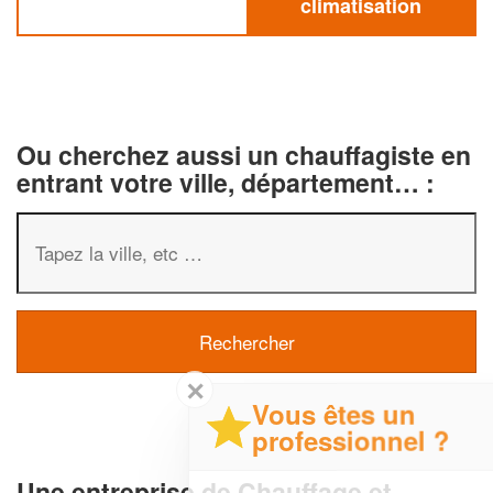
climatisation
Ou cherchez aussi un chauffagiste en
entrant votre ville, département… :
✕
Vous êtes un
professionnel ?
Une entreprise de Chauffage et