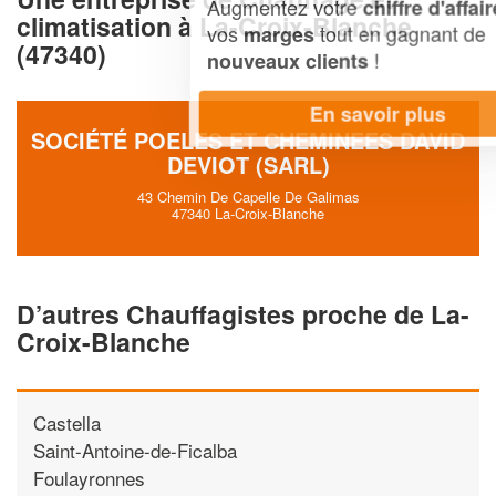
Augmentez votre
et
chiffre d'affaires
climatisation à La-Croix-Blanche
vos
tout en gagnant de
marges
(47340)
!
nouveaux clients
En savoir plus
SOCIÉTÉ POELES ET CHEMINEES DAVID
DEVIOT (SARL)
43 Chemin De Capelle De Galimas
47340 La-Croix-Blanche
D’autres Chauffagistes proche de La-
Croix-Blanche
Castella
Saint-Antoine-de-Ficalba
Foulayronnes