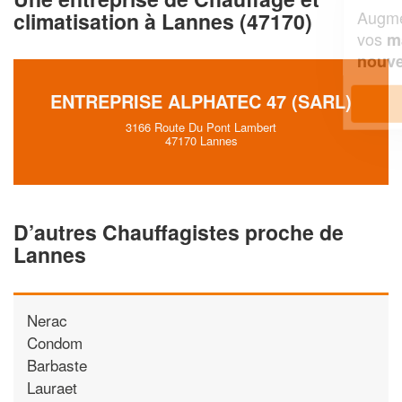
Augmentez votre
et
chiffre d'affaires
climatisation à Lannes (47170)
vos
tout en gagnant de
marges
!
nouveaux clients
ENTREPRISE ALPHATEC 47 (SARL)
En savoir plus
3166 Route Du Pont Lambert
47170 Lannes
D’autres Chauffagistes proche de
Lannes
Nerac
Condom
Barbaste
Lauraet