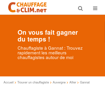
Toggle
Toggle
search
navigat
On vous fait gagner
du temps !
Chauffagiste à Gannat : Trouvez
rapidement les meilleurs
chauffagistes autour de moi
Accueil
>
Trouver un chauffagiste
>
Auvergne
>
Allier
>
Gannat