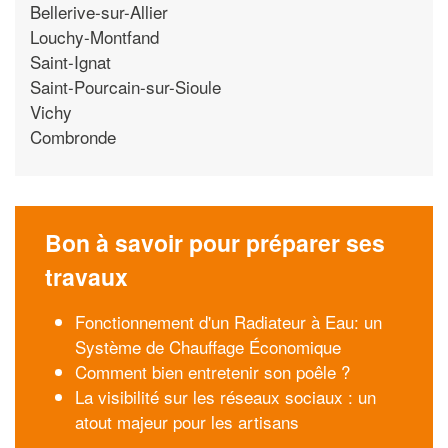
Bellerive-sur-Allier
Louchy-Montfand
Saint-Ignat
Saint-Pourcain-sur-Sioule
Vichy
Combronde
Bon à savoir pour préparer ses
travaux
Fonctionnement d'un Radiateur à Eau: un
Système de Chauffage Économique
Comment bien entretenir son poêle ?
La visibilité sur les réseaux sociaux : un
atout majeur pour les artisans