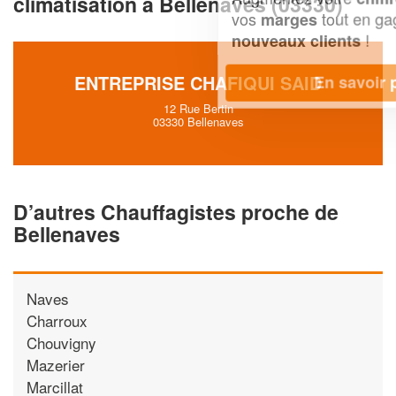
climatisation à Bellenaves (03330)
vos
tout en gagnant de
marges
!
nouveaux clients
ENTREPRISE CHAFIQUI SAID
En savoir plus
12 Rue Bertin
03330 Bellenaves
D’autres Chauffagistes proche de
Bellenaves
Naves
Charroux
Chouvigny
Mazerier
Marcillat