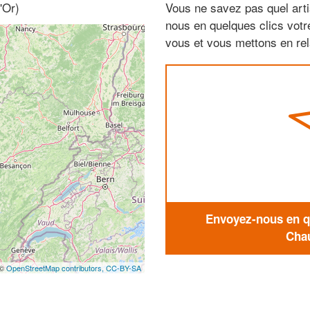
'Or)
Vous ne savez pas quel arti
nous en quelques clics vot
vous et vous mettons en rela
Envoyez-nous en qu
Chau
 ©
OpenStreetMap contributors,
CC-BY-SA