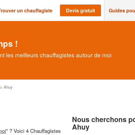
Trouver un chauffagiste
Devis gratuit
Guides pou
mps !
t les meilleurs chauffagistes autour de moi
>
Ahuy
Nous cherchons pou
Ahuy
moi
" ? Voici 4 Chauffagistes