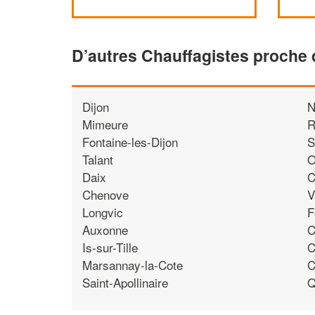
D’autres Chauffagistes proche
Dijon
N
Mimeure
R
Fontaine-les-Dijon
S
Talant
O
Daix
C
Chenove
V
Longvic
F
Auxonne
C
Is-sur-Tille
C
Marsannay-la-Cote
C
Saint-Apollinaire
Q