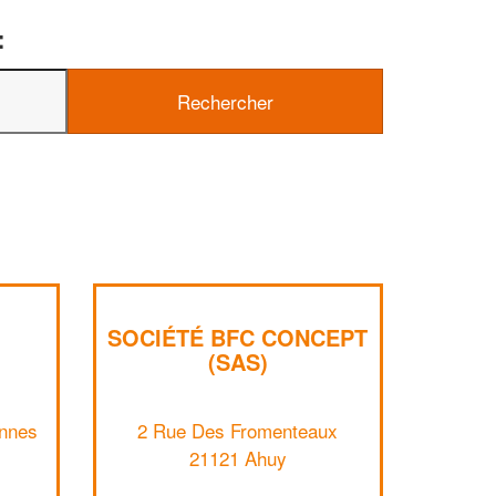
:
✕
Vous êtes un
professionnel ?
Augmentez votre
chiffre d'affa
vos
tout en gagnant d
marges
!
nouveaux clients
En savoir plus
SOCIÉTÉ BFC CONCEPT
(SAS)
nnes
2 Rue Des Fromenteaux
21121 Ahuy