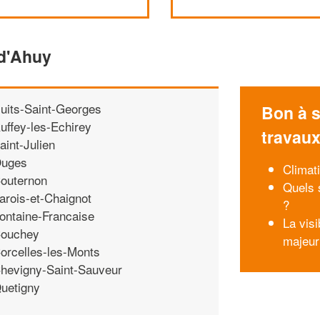
 d'Ahuy
uits-Saint-Georges
Bon à s
uffey-les-Echirey
travau
aint-Julien
uges
Climati
outernon
Quels 
arois-et-Chaignot
?
ontaine-Francaise
La visi
ouchey
majeur
orcelles-les-Monts
hevigny-Saint-Sauveur
uetigny