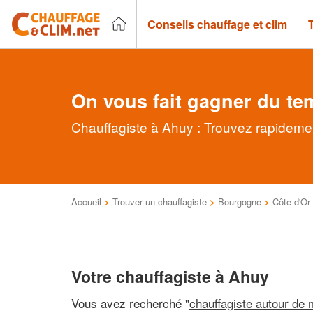
Conseils chauffage et clim
On vous fait gagner du te
Chauffagiste à Ahuy : Trouvez rapidemen
Accueil
>
Trouver un chauffagiste
>
Bourgogne
>
Côte-d'Or
Votre chauffagiste à Ahuy
Vous avez recherché "
chauffagiste autour de 