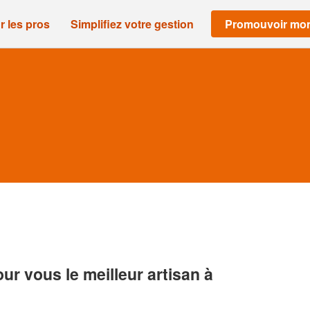
r les pros
Simplifiez votre gestion
Promouvoir mon
r vous le meilleur artisan à