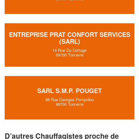
ENTREPRISE PRAT CONFORT SERVICES
(SARL)
14 Rue Du Cottage
89700 Tonnerre
SARL S.M.P. POUGET
86 Rue Georges Pompidou
89700 Tonnerre
D’autres Chauffagistes proche de