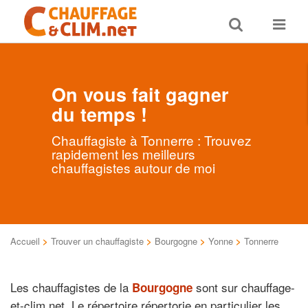
Toggle
Toggle
search
navigat
On vous fait gagner
du temps !
Chauffagiste à Tonnerre : Trouvez
rapidement les meilleurs
chauffagistes autour de moi
Accueil
>
Trouver un chauffagiste
>
Bourgogne
>
Yonne
>
Tonnerre
Les chauffagistes de la
sont sur chauffage-
Bourgogne
et-clim.net. Le répertoire répertorie en particulier les