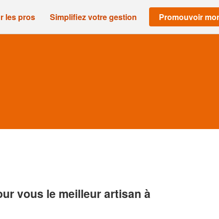
r les pros
Simplifiez votre gestion
Promouvoir mon
r vous le meilleur artisan à