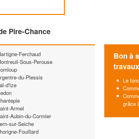
 de Pire-Chance
artigne-Ferchaud
Bon à s
ontreuil-Sous-Perouse
travau
omloup
rgentre-du-Plessis
Le fon
al-d'Ize
Commen
edon
Commen
hantepie
grâce 
aint-Armel
aint-Aubin-du-Cormier
ern-sur-Seiche
horigne-Fouillard