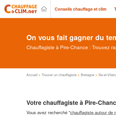
Conseils chauffage et clim
On vous fait gagner du te
Chauffagiste à Pire-Chance : Trouvez ra
Accueil
>
Trouver un chauffagiste
>
Bretagne
>
Ille-et-Vilai
Votre chauffagiste à Pire-Chan
Vous avez recherché "
chauffagiste autour de 