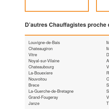
D’autres Chauffagistes proche
Louvigne-de-Bais
M
Chateaugiron
M
Vitre
D
Noyal-sur-Vilaine
A
Chateaubourg
V
La-Bouexiere
R
Nouvoitou
C
Brece
S
La-Guerche-de-Bretagne
S
Grand-Fougeray
V
Janze
T