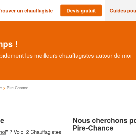
Trouver un chauffagiste
Devis gratuit
Guides pou
mps !
pidement les meilleurs chauffagistes autour de moi
ne
>
Pire-Chance
ce
Nous cherchons pou
Pire-Chance
moi
" ? Voici 2 Chauffagistes