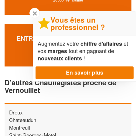
✕
Vous êtes un
professionnel ?
ENTREPRISE SLM SERVICES (SAS)
Augmentez votre
et
chiffre d'affaires
17 Rue Olof Palme
vos
tout en gagnant de
marges
28500 Vernouillet
!
nouveaux clients
En savoir plus
D’autres Chauffagistes proche de
Vernouillet
Dreux
Chateaudun
Montreuil
Saint-Georges-Motel