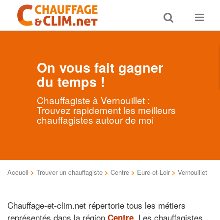
Toggle
Toggle
search
navigat
On vous fait gagner
du temps !
Chauffagiste à Vernouillet :
Trouvez rapidement les meilleurs
chauffagistes autour de moi
Accueil
>
Trouver un chauffagiste
>
Centre
>
Eure-et-Loir
>
Vernouillet
Chauffage-et-clim.net répertorie tous les métiers
représentés dans la région
. Les chauffagistes
Centre