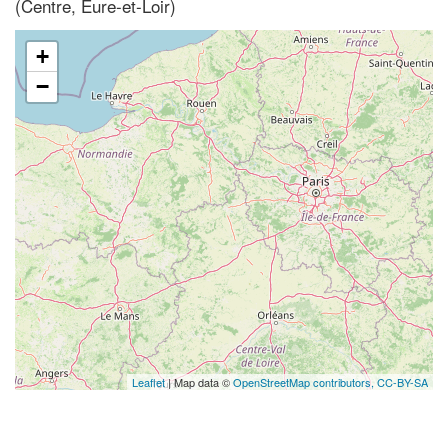
(Centre, Eure-et-Loir)
+
−
Leaflet
| Map data ©
OpenStreetMap contributors,
CC-BY-SA