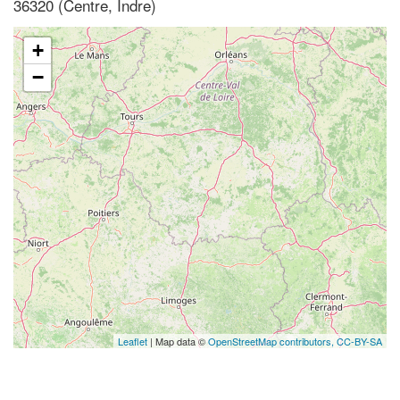
36320 (Centre, Indre)
+
−
Leaflet
| Map data ©
OpenStreetMap contributors,
CC-BY-SA