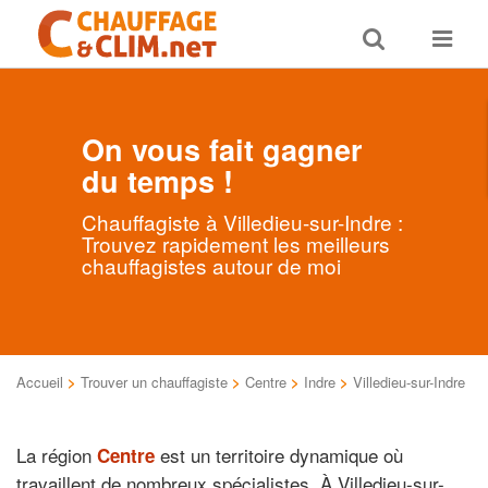
Toggle
Toggle
search
navigat
On vous fait gagner
du temps !
Chauffagiste à Villedieu-sur-Indre :
Trouvez rapidement les meilleurs
chauffagistes autour de moi
Accueil
>
Trouver un chauffagiste
>
Centre
>
Indre
>
Villedieu-sur-Indre
La région
est un territoire dynamique où
Centre
travaillent de nombreux spécialistes. À Villedieu-sur-