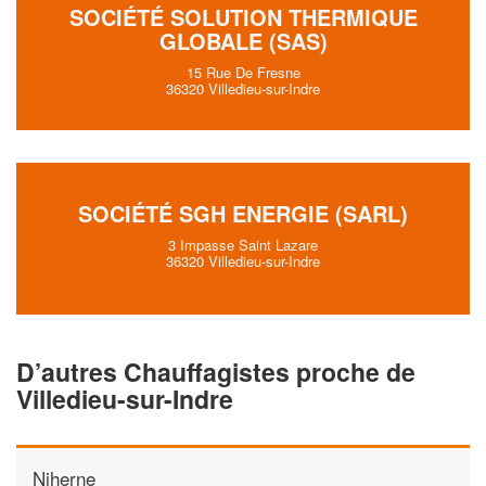
SOCIÉTÉ SOLUTION THERMIQUE
GLOBALE (SAS)
15 Rue De Fresne
36320 Villedieu-sur-Indre
SOCIÉTÉ SGH ENERGIE (SARL)
3 Impasse Saint Lazare
36320 Villedieu-sur-Indre
D’autres Chauffagistes proche de
Villedieu-sur-Indre
Niherne