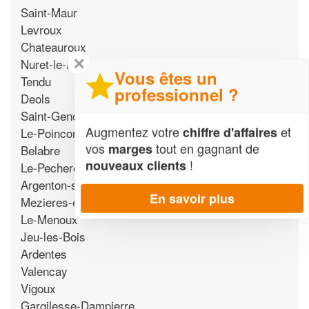
Saint-Maur
Levroux
Chateauroux
✕
Nuret-le-Ferron
Vous êtes un
Tendu
professionnel ?
Deols
Saint-Genou
Augmentez votre
et
chiffre d'affaires
Le-Poinconnet
vos
tout en gagnant de
marges
Belabre
!
nouveaux clients
Le-Pechereau
Argenton-sur-Creuse
En savoir plus
Mezieres-en-Brenne
Le-Menoux
Jeu-les-Bois
Ardentes
Valencay
Vigoux
Gargilesse-Dampierre