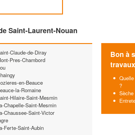
 de Saint-Laurent-Nouan
aint-Claude-de-Diray
Bon à s
ont-Pres-Chambord
travau
ou
haingy
Quelle
ozieres-en-Beauce
?
eauce-la-Romaine
Sèche 
aint-Hilaire-Saint-Mesmin
Entret
a-Chapelle-Saint-Mesmin
a-Chaussee-Saint-Victor
ngre
a-Ferte-Saint-Aubin