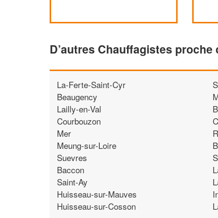
D’autres Chauffagistes proche
La-Ferte-Saint-Cyr
S
Beaugency
M
Lailly-en-Val
B
Courbouzon
C
Mer
R
Meung-sur-Loire
B
Suevres
S
Baccon
L
Saint-Ay
L
Huisseau-sur-Mauves
I
Huisseau-sur-Cosson
L