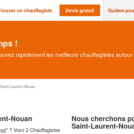
Trouver un chauffagiste
Devis gratuit
Guides pou
mps !
ouvez rapidement les meilleurs chauffagistes autour
Saint-Laurent-Nouan
rent-Nouan
Nous cherchons pou
Saint-Laurent-Nou
moi
" ? Voici 2 Chauffagistes