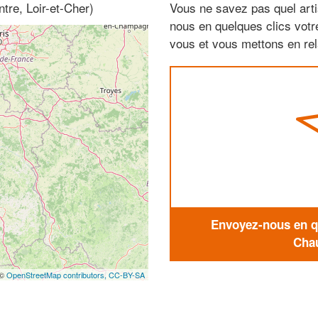
tre, Loir-et-Cher)
Vous ne savez pas quel arti
nous en quelques clics vot
vous et vous mettons en rela
Envoyez-nous en qu
Chau
 ©
OpenStreetMap contributors,
CC-BY-SA