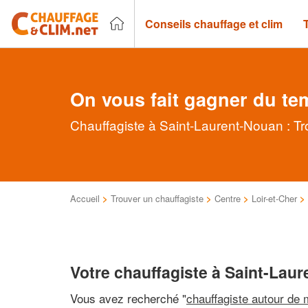
Conseils chauffage et clim
On vous fait gagner du te
Chauffagiste à Saint-Laurent-Nouan : Tr
Accueil
>
Trouver un chauffagiste
>
Centre
>
Loir-et-Cher
>
Votre chauffagiste à Saint-Lau
Vous avez recherché "
chauffagiste autour de 