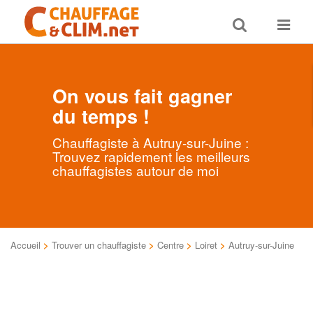
Toggle
Toggle
search
navigat
On vous fait gagner
du temps !
Chauffagiste à Autruy-sur-Juine :
Trouvez rapidement les meilleurs
chauffagistes autour de moi
Accueil
>
Trouver un chauffagiste
>
Centre
>
Loiret
>
Autruy-sur-Juine