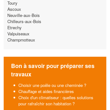
Toury
Ascoux
Neuville-aux-Bois
Chilleurs-aux-Bois
Etrechy
Valpuiseaux
Champmotteux
Bon à savoir pour préparer ses
travaux
Choisir une poêle ou une cheminée ?
Chauffage et aides financières
Choix d'un climatiseur : quelles solutions
pour rafraîchir son habitation ?