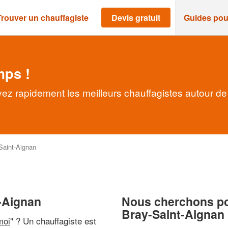
Trouver un chauffagiste
Devis gratuit
Guides pou
mps !
vez rapidement les meilleurs chauffagistes autour de
Saint-Aignan
t-Aignan
Nous cherchons pou
Bray-Saint-Aignan
moi
" ? Un chauffagiste est