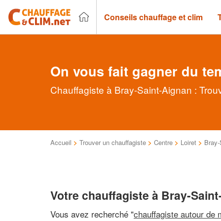
Conseils chauffage et clim
On vous fait gagner du te
Chauffagiste à Bray-Saint-Aignan : Trou
Accueil
>
Trouver un chauffagiste
>
Centre
>
Loiret
>
Bray-
Votre chauffagiste à Bray-Sain
Vous avez recherché "
chauffagiste autour de 