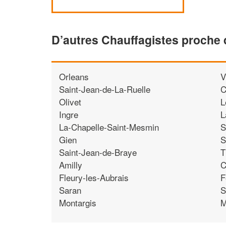
D’autres Chauffagistes proche 
Orleans
V
Saint-Jean-de-La-Ruelle
C
Olivet
L
Ingre
L
La-Chapelle-Saint-Mesmin
S
Gien
S
Saint-Jean-de-Braye
T
Amilly
C
Fleury-les-Aubrais
F
Saran
S
Montargis
M