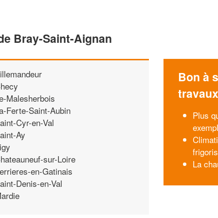
de Bray-Saint-Aignan
illemandeur
Bon à s
hecy
travau
e-Malesherbois
a-Ferte-Saint-Aubin
Plus q
aint-Cyr-en-Val
exempl
aint-Ay
Climat
igy
frigor
hateauneuf-sur-Loire
La cha
errieres-en-Gatinais
aint-Denis-en-Val
ardie