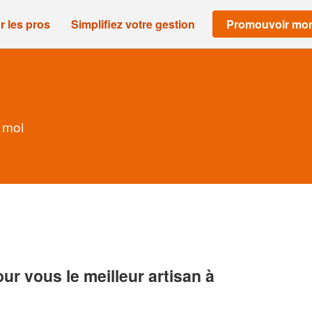
r les pros
Simplifiez votre gestion
Promouvoir mon
 moi
r vous le meilleur artisan à