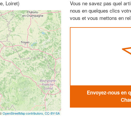
, Loiret)
Vous ne savez pas quel arti
nous en quelques clics vot
vous et vous mettons en rela
Envoyez-nous en qu
Chau
 ©
OpenStreetMap contributors,
CC-BY-SA