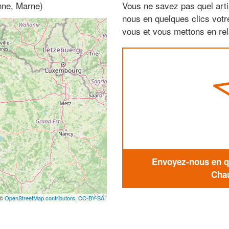
nne, Marne)
Vous ne savez pas quel arti
nous en quelques clics vot
vous et vous mettons en rela
Envoyez-nous en qu
Chau
 ©
OpenStreetMap contributors,
CC-BY-SA