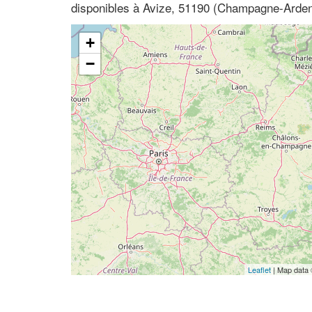
disponibles à Avize, 51190 (Champagne-Arde
+
−
Leaflet
| Map data