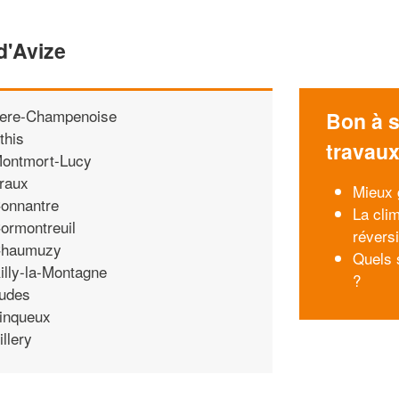
d'Avize
ere-Champenoise
Bon à s
this
travau
ontmort-Lucy
raux
Mieux 
onnantre
La cli
ormontreuil
réversi
haumuzy
Quels 
illy-la-Montagne
?
udes
inqueux
illery