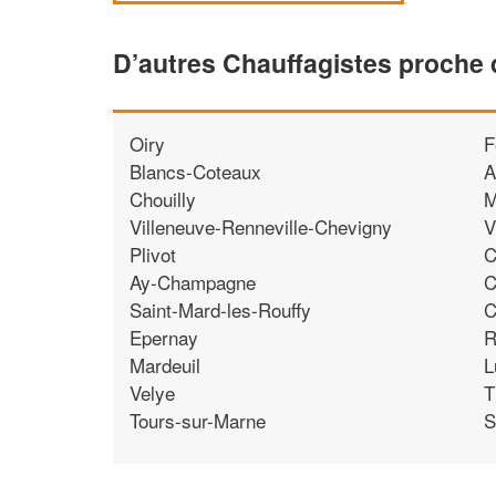
D’autres Chauffagistes proche 
Oiry
F
Blancs-Coteaux
A
Chouilly
M
Villeneuve-Renneville-Chevigny
V
Plivot
C
Ay-Champagne
C
Saint-Mard-les-Rouffy
C
Epernay
R
Mardeuil
L
Velye
T
Tours-sur-Marne
S