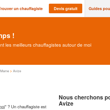
Trouver un chauffagiste
Devis gratuit
Guides pou
mps !
nt les meilleurs chauffagistes autour de moi
>
Marne
>
Avize
Nous cherchons pou
Avize
moi
" ? Un chauffagiste est