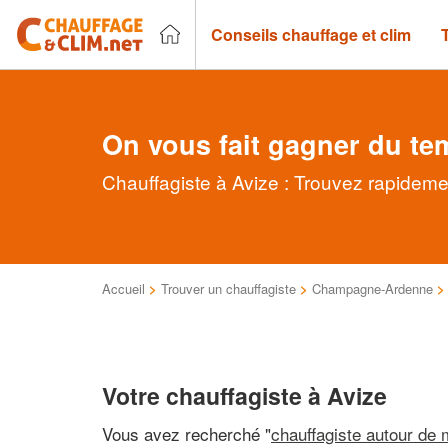
Conseils chauffage et clim
On vous fait gagner du te
Chauffagiste à Avize : Trouvez rapideme
Accueil
>
Trouver un chauffagiste
>
Champagne-Ardenne
Votre chauffagiste à Avize
Vous avez recherché "
chauffagiste autour de 