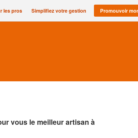
r les pros
Simplifiez votre gestion
Promouvoir mon
r vous le meilleur artisan à