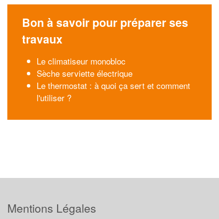
Bon à savoir pour préparer ses
travaux
Le climatiseur monobloc
Sèche serviette électrique
Le thermostat : à quoi ça sert et comment
l'utiliser ?
Mentions Légales