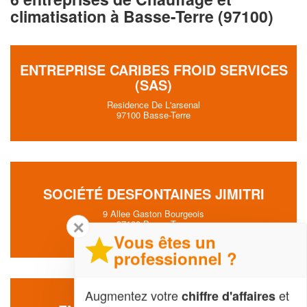
climatisation à Basse-Terre (97100)
ENTREPRISE CARIBES FROID SERVICES
(SAS)
Residence De L'arsenal
97100 Basse-Terre
SOCIÉTÉ DESFONTAINES JIMITRI
9 Allee Gaston Bourgeois
✕
97100 Basse-Terre
Vous êtes un
professionnel ?
Augmentez votre
et
chiffre d'affaires