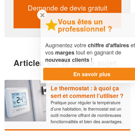
Demande de devis gratuit
✕
Vous êtes un
professionnel ?
Augmentez votre
et
chiffre d'affaires
vos
tout en gagnant de
marges
!
nouveaux clients
Articles sur le même sujet
En savoir plus
Le thermostat : à quoi ça
sert et comment l’utiliser ?
Pratique pour réguler la température
d’une habitation, le thermostat est un
outil moderne offrant de nombreuses
fonctionnalités et bien des avantages.