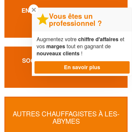
✕
ENTREPRISE ORSIEONE WILLY
Vous êtes un
Rue Hubert Cozema
professionnel ?
97139 Les-Abymes
Augmentez votre
et
chiffre d'affaires
vos
tout en gagnant de
marges
!
nouveaux clients
SOCIÉTÉ GEOFFROY HENRICK
En savoir plus
Route De Palais Royal
97139 Les-Abymes
AUTRES CHAUFFAGISTES À LES-
ABYMES