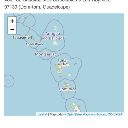
97139 (Dom-tom, Guadeloupe)
+
−
Leaflet
| Map data ©
OpenStreetMap contributors,
CC-BY-SA