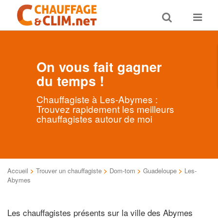
Toggle
Toggle
search
navigat
On vous fait gagner
du temps !
Chauffagiste à Les-Abymes :
Trouvez rapidement les meilleurs
chauffagistes autour de moi
Accueil
>
Trouver un chauffagiste
>
Dom-tom
>
Guadeloupe
>
Les-
Abymes
Les chauffagistes présents sur la ville des Abymes