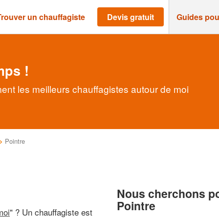
Trouver un chauffagiste
Devis gratuit
Guides pou
mps !
ent les meilleurs chauffagistes autour de moi
>
Pointre
Nous cherchons pou
Pointre
moi
" ? Un chauffagiste est