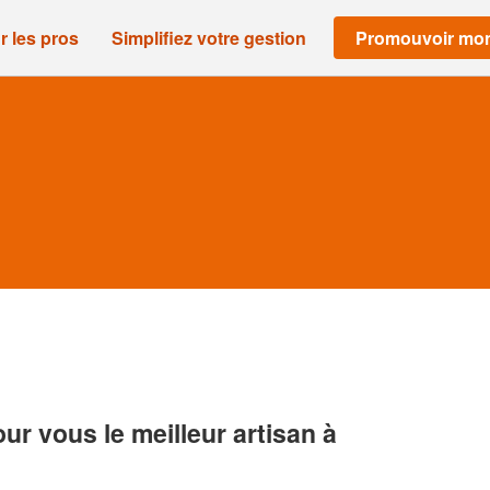
r les pros
Simplifiez votre gestion
Promouvoir mon
r vous le meilleur artisan à