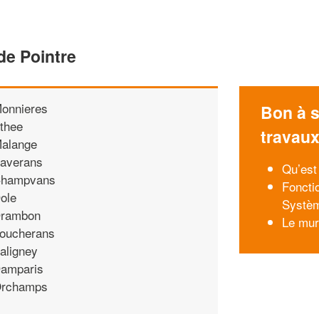
de Pointre
onnieres
Bon à s
thee
travau
alange
averans
Qu’est 
hampvans
Foncti
ole
Systèm
rambon
Le mur
oucherans
aligney
amparis
rchamps