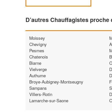
D’autres Chauffagistes proche 
Moissey
M
Chevigny
A
Pesmes
M
Chatenois
B
Biarne
C
Vielverge
D
Authume
D
Broye-Aubigney-Montseugny
F
Sampans
S
Villers-Rotin
D
Lamarche-sur-Saone
O