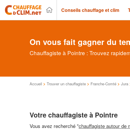
Conseils chauffage et clim
On vous fait gagner du te
Chauffagiste à Pointre : Trouvez rapidem
Accueil
>
Trouver un chauffagiste
>
Franche-Comté
>
Jura
Votre chauffagiste à Pointre
Vous avez recherché "
chauffagiste autour de 