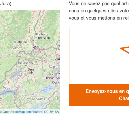
 Jura)
Vous ne savez pas quel arti
nous en quelques clics vot
vous et vous mettons en rela
Envoyez-nous en qu
Chau
 ©
OpenStreetMap contributors,
CC-BY-SA