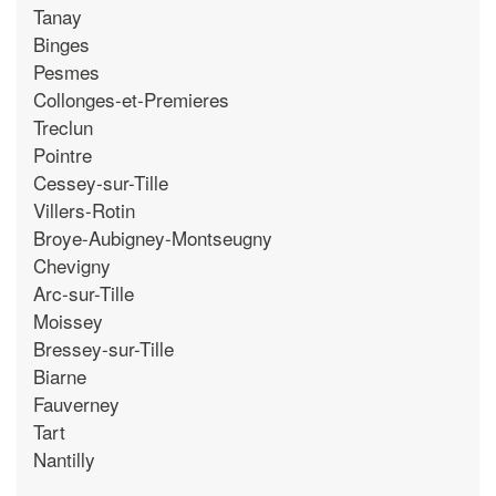
Tanay
Binges
Pesmes
Collonges-et-Premieres
Treclun
Pointre
Cessey-sur-Tille
Villers-Rotin
Broye-Aubigney-Montseugny
Chevigny
Arc-sur-Tille
Moissey
Bressey-sur-Tille
Biarne
Fauverney
Tart
Nantilly