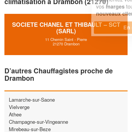
climatisation à Drambon (21270)
vos
tout en gagnant de
marges
!
nouveaux clients
SOCIETE CHANEL ET THIBAULT – SCT
En savoir plus
(SARL)
11 Chemin Saint - Pierre
21270 Drambon
D’autres Chauffagistes proche de
Drambon
Lamarche-sur-Saone
Vielverge
Athee
Champagne-sur-Vingeanne
Mirebeau-sur-Beze