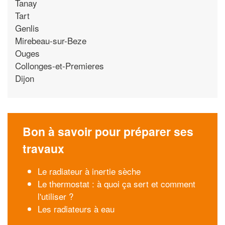
Tanay
Tart
Genlis
Mirebeau-sur-Beze
Ouges
Collonges-et-Premieres
Dijon
Bon à savoir pour préparer ses
travaux
Le radiateur à inertie sèche
Le thermostat : à quoi ça sert et comment
l'utiliser ?
Les radiateurs à eau