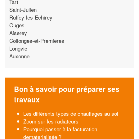
Tart
Saint-Julien
Ruffey-les-Echirey
Ouges
Aiserey
Collonges-et-Premieres
Longvic
Auxonne
Bon à savoir pour préparer ses
travaux
Les différents types de chauffages au sol
Zoom sur les radiateurs
Pourquoi passer à la facturation
dematerialisée ?