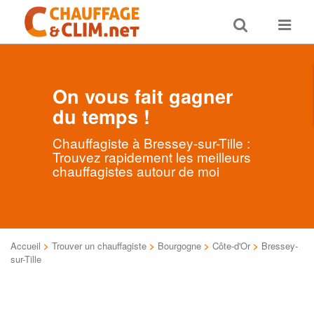
Toggle
Toggle
search
navigat
On vous fait gagner
du temps !
Chauffagiste à Bressey-sur-Tille :
Trouvez rapidement les meilleurs
chauffagistes autour de moi
Accueil
>
Trouver un chauffagiste
>
Bourgogne
>
Côte-d'Or
>
Bressey-
sur-Tille