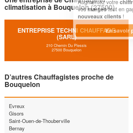
Augmentez votre
et
chiffre d'affaires
climatisation à Bouquelon (27500)
vos
tout en gagnant de
marges
!
nouveaux clients
ENTREPRISE TECHNI CHAUFFAGE
En savoir plus
(SARL)
210 Chemin Du Plessis
27500 Bouquelon
D’autres Chauffagistes proche de
Bouquelon
Evreux
Gisors
Saint-Ouen-de-Thouberville
Bernay