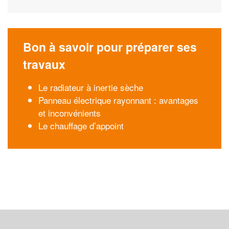
Bon à savoir pour préparer ses
travaux
Le radiateur à inertie sèche
Panneau électrique rayonnant : avantages
et inconvénients
Le chauffage d’appoint