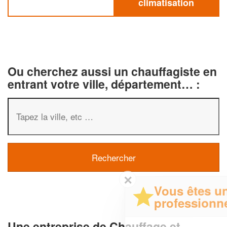
climatisation
Ou cherchez aussi un chauffagiste en
entrant votre ville, département… :
✕
Vous êtes un
professionnel ?
Une entreprise de Chauffage et