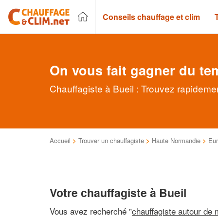
Conseils chauffage et clim
On vous fait gagner du te
Chauffagiste à Bueil : Trouvez rapidemen
Accueil
>
Trouver un chauffagiste
>
Haute Normandie
>
Eu
Votre chauffagiste à Bueil
Vous avez recherché "
chauffagiste autour de 