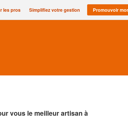
r les pros
Simplifiez votre gestion
Promouvoir mon
r vous le meilleur artisan à