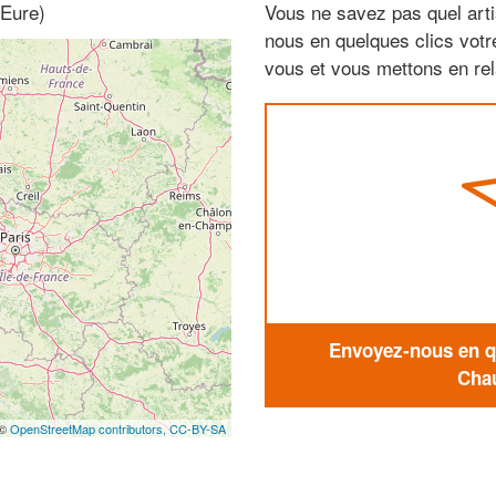
 Eure)
Vous ne savez pas quel arti
nous en quelques clics vot
vous et vous mettons en rela
Envoyez-nous en qu
Chau
 ©
OpenStreetMap contributors,
CC-BY-SA