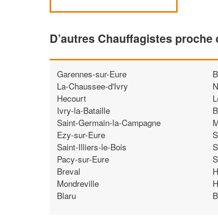
D’autres Chauffagistes proche 
Garennes-sur-Eure
B
La-Chaussee-d'Ivry
N
Hecourt
L
Ivry-la-Bataille
B
Saint-Germain-la-Campagne
M
Ezy-sur-Eure
S
Saint-Illiers-le-Bois
S
Pacy-sur-Eure
S
Breval
H
Mondreville
H
Blaru
B