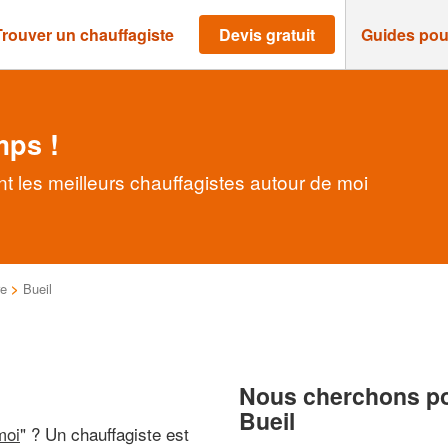
Trouver un chauffagiste
Devis gratuit
Guides pou
mps !
t les meilleurs chauffagistes autour de moi
re
>
Bueil
Nous cherchons pou
Bueil
moi
" ? Un chauffagiste est