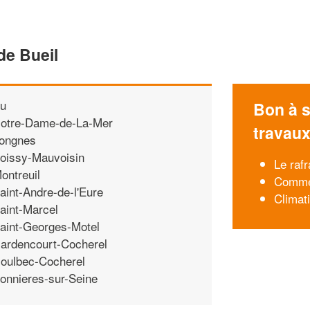
de Bueil
u
Bon à s
otre-Dame-de-La-Mer
travau
ongnes
oissy-Mauvoisin
Le rafr
ontreuil
Commen
aint-Andre-de-l'Eure
Climati
aint-Marcel
aint-Georges-Motel
ardencourt-Cocherel
oulbec-Cocherel
onnieres-sur-Seine