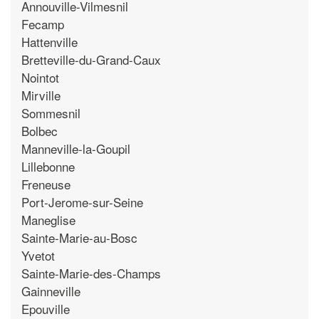
Annouville-Vilmesnil
Fecamp
Hattenville
Bretteville-du-Grand-Caux
Nointot
Mirville
Sommesnil
Bolbec
Manneville-la-Goupil
Lillebonne
Freneuse
Port-Jerome-sur-Seine
Maneglise
Sainte-Marie-au-Bosc
Yvetot
Sainte-Marie-des-Champs
Gainneville
Epouville