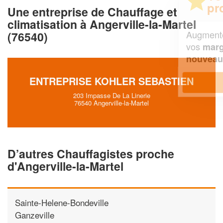
professionnel ?
Une entreprise de Chauffage et
climatisation à Angerville-la-Martel
Augmentez votre
et
chiffre d'affaires
(76540)
vos
tout en gagnant de
marges
!
nouveaux clients
ENTREPRISE KOHLER SEBASTIEN
En savoir plus
203 Impasse De La Linerie
76540 Angerville-la-Martel
D’autres Chauffagistes proche
d'Angerville-la-Martel
Sainte-Helene-Bondeville
Ganzeville