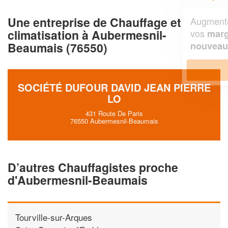
Une entreprise de Chauffage et
Augmentez votre
et
chiffre d'affaires
climatisation à Aubermesnil-
vos
tout en gagnant de
marges
!
Beaumais (76550)
nouveaux clients
En savoir plus
SOCIÉTÉ DUFOUR DAVID JEAN PIERRE
LO
431 Route De Paris
76550 Aubermesnil-Beaumais
D’autres Chauffagistes proche
d'Aubermesnil-Beaumais
Tourville-sur-Arques