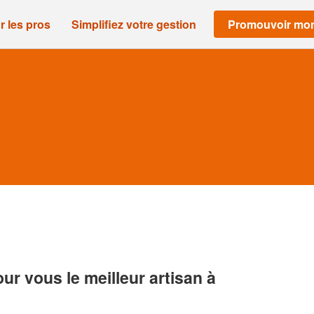
r les pros
Simplifiez votre gestion
Promouvoir mon
r vous le meilleur artisan à