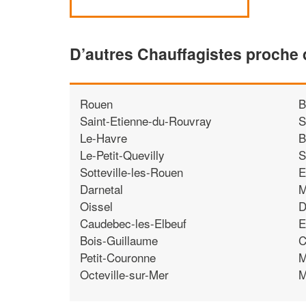
D’autres Chauffagistes proche
Rouen
B
Saint-Etienne-du-Rouvray
S
Le-Havre
B
Le-Petit-Quevilly
S
Sotteville-les-Rouen
E
Darnetal
M
Oissel
D
Caudebec-les-Elbeuf
E
Bois-Guillaume
C
Petit-Couronne
M
Octeville-sur-Mer
M