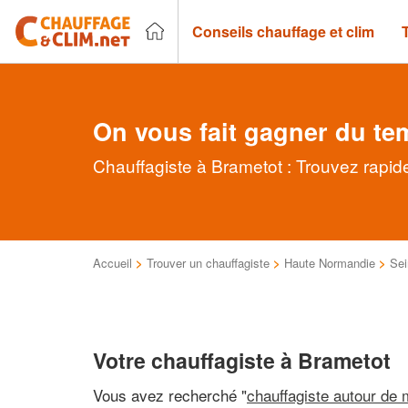
Conseils chauffage et clim
On vous fait gagner du te
Chauffagiste à Brametot : Trouvez rapid
Accueil
>
Trouver un chauffagiste
>
Haute Normandie
>
Sei
Votre chauffagiste à Brametot
Vous avez recherché "
chauffagiste autour de 