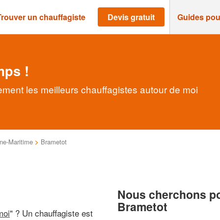
Trouver un chauffagiste
Devis gratuit
Guides pou
mps !
ement les meilleurs chauffagistes autour de moi
ne-Maritime
>
Brametot
Nous cherchons pou
Brametot
moi
" ? Un chauffagiste est