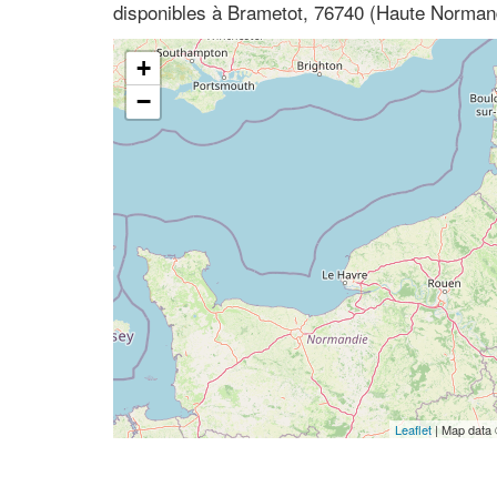
disponibles à Brametot, 76740 (Haute Norman
+
−
Leaflet
| Map data