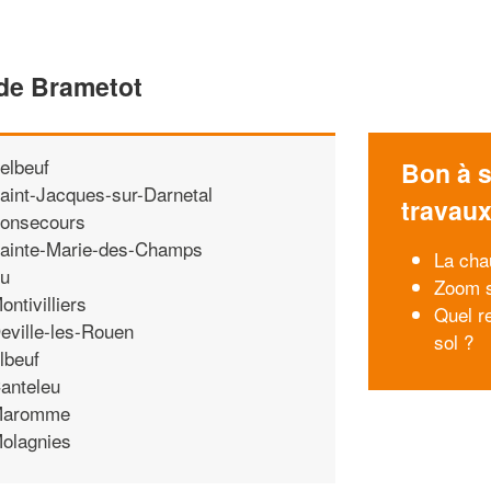
 de Brametot
elbeuf
Bon à s
aint-Jacques-sur-Darnetal
travau
onsecours
ainte-Marie-des-Champs
La cha
u
Zoom s
ontivilliers
Quel r
eville-les-Rouen
sol ?
lbeuf
anteleu
aromme
olagnies