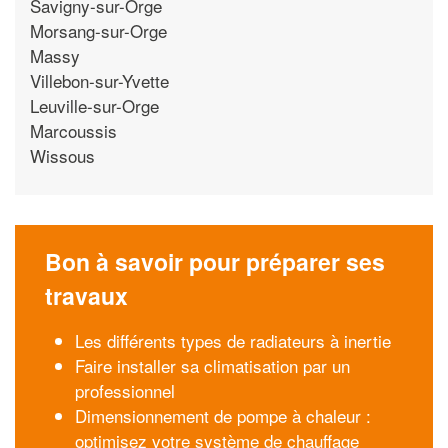
Savigny-sur-Orge
Morsang-sur-Orge
Massy
Villebon-sur-Yvette
Leuville-sur-Orge
Marcoussis
Wissous
Bon à savoir pour préparer ses
travaux
Les différents types de radiateurs à inertie
Faire installer sa climatisation par un
professionnel
Dimensionnement de pompe à chaleur :
optimisez votre système de chauffage