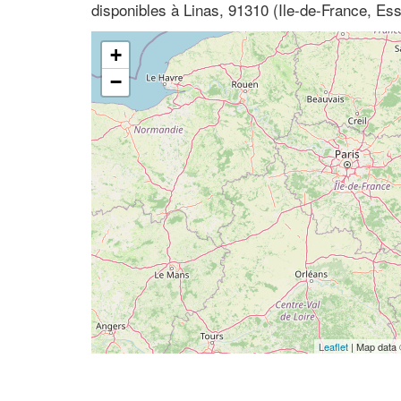
disponibles à Linas, 91310 (Ile-de-France, Es
+
−
Leaflet
| Map data