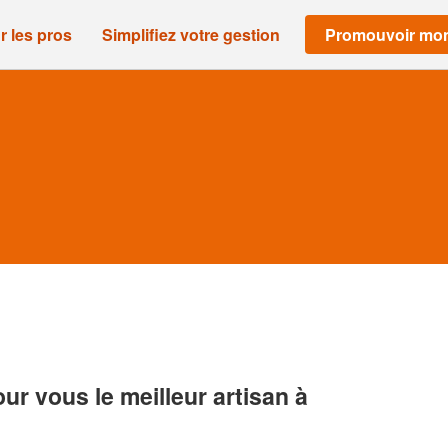
r les pros
Simplifiez votre gestion
Promouvoir mon
r vous le meilleur artisan à