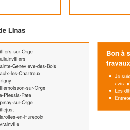
de Linas
illiers-sur-Orge
Bon à s
allainvilliers
travau
ainte-Genevieve-des-Bois
aulx-les-Chartreux
Je suis
rigny
avis né
illemoisson-sur-Orge
Les di
e-Plessis-Pate
Entrete
pinay-sur-Orge
illejust
arolles-en-Hurepoix
vrainville