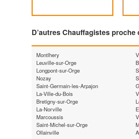
D’autres Chauffagistes proche 
Montlhery
V
Leuville-sur-Orge
B
Longpont-sur-Orge
S
Nozay
S
Saint-Germain-les-Arpajon
G
La-Ville-du-Bois
V
Bretigny-sur-Orge
L
La-Norville
E
Marcoussis
V
Saint-Michel-sur-Orge
M
Ollainville
A