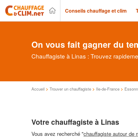
Conseils chauffage et clim
On vous fait gagner du te
Chauffagiste à Linas : Trouvez rapideme
Accueil
>
Trouver un chauffagiste
>
Ile-de-France
>
Essonn
Votre chauffagiste à Linas
Vous avez recherché "
chauffagiste autour de 