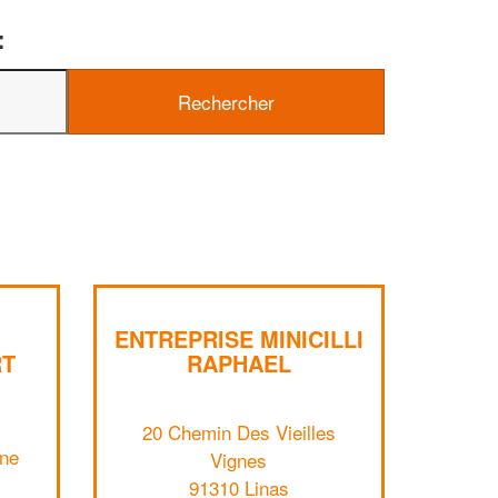
:
✕
Vous êtes un
professionnel ?
Augmentez votre
e
chiffre d'affaires
vos
tout en gagnant de
marges
!
nouveaux clients
ENTREPRISE MINICILLI
En savoir plus
RT
RAPHAEL
20 Chemin Des Vieilles
ne
Vignes
91310 Linas