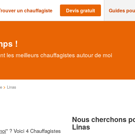
Trouver un chauffagiste
Devis gratuit
Guides pou
mps !
nt les meilleurs chauffagistes autour de moi
e
>
Linas
Nous cherchons pou
Linas
moi
" ? Voici 4 Chauffagistes