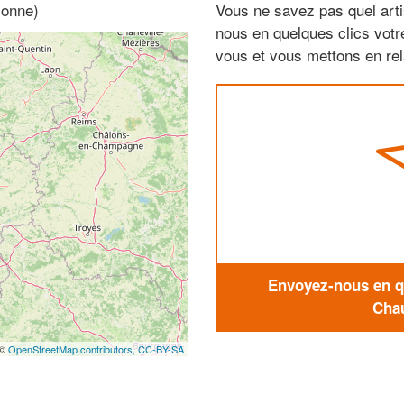
sonne)
Vous ne savez pas quel arti
nous en quelques clics vot
vous et vous mettons en rela
Envoyez-nous en qu
Chau
 ©
OpenStreetMap contributors,
CC-BY-SA