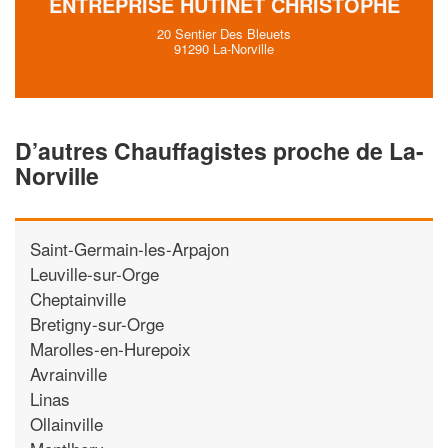
ENTREPRISE HUTINET CHRISTOPHE
20 Sentier Des Bleuets
91290 La-Norville
D’autres Chauffagistes proche de La-
Norville
Saint-Germain-les-Arpajon
Leuville-sur-Orge
Cheptainville
Bretigny-sur-Orge
Marolles-en-Hurepoix
Avrainville
Linas
Ollainville