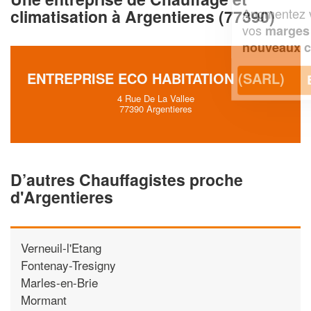
Augmentez votre
et
chiffre d'affaires
climatisation à Argentieres (77390)
vos
tout en gagnant de
marges
!
nouveaux clients
ENTREPRISE ECO HABITATION (SARL)
En savoir plus
4 Rue De La Vallee
77390 Argentieres
D’autres Chauffagistes proche
d'Argentieres
Verneuil-l'Etang
Fontenay-Tresigny
Marles-en-Brie
Mormant