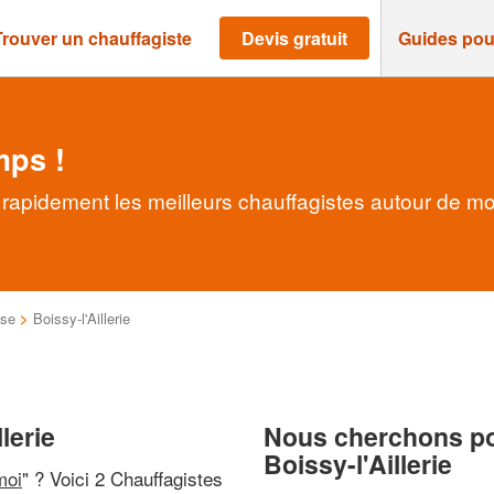
Trouver un chauffagiste
Devis gratuit
Guides pou
mps !
z rapidement les meilleurs chauffagistes autour de mo
ise
>
Boissy-l'Aillerie
lerie
Nous cherchons pou
Boissy-l'Aillerie
moi
" ? Voici 2 Chauffagistes