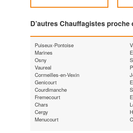
D’autres Chauffagistes proche d
Puiseux-Pontoise
V
Marines
E
Osny
S
Vaureal
P
Cormeilles-en-Vexin
J
Genicourt
E
Courdimanche
S
Fremecourt
E
Chars
L
Cergy
H
Menucourt
C