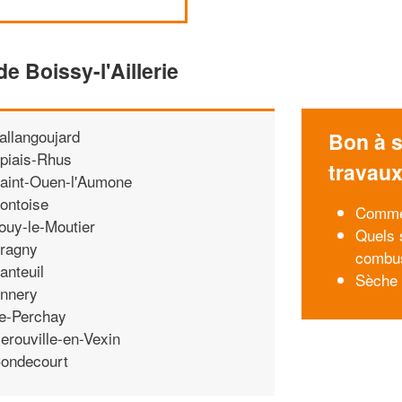
e Boissy-l'Aillerie
allangoujard
Bon à s
piais-Rhus
travau
aint-Ouen-l'Aumone
ontoise
Commen
ouy-le-Moutier
Quels 
ragny
combus
anteuil
Sèche 
nnery
e-Perchay
erouville-en-Vexin
ondecourt