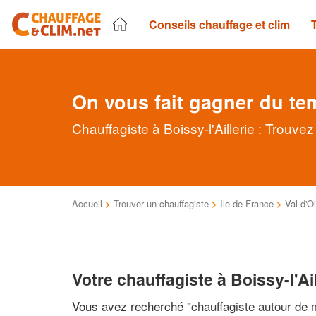
Conseils chauffage et clim
On vous fait gagner du te
Chauffagiste à Boissy-l'Aillerie : Trouve
Accueil
>
Trouver un chauffagiste
>
Ile-de-France
>
Val-d'O
Votre chauffagiste à Boissy-l'Ail
Vous avez recherché "
chauffagiste autour de 