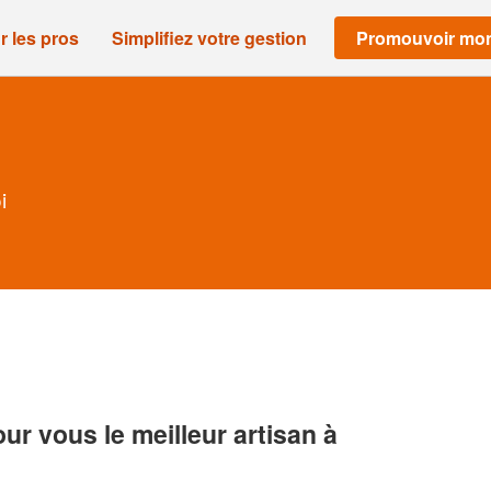
r les pros
Simplifiez votre gestion
Promouvoir mon
i
r vous le meilleur artisan à