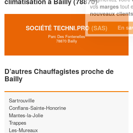
climatisation à Bailly (78870)
vos
tout en gagnant de
marges
!
nouveaux clients
SOCIÉTÉ TECHNI.PRO (SAS)
En savoir plus
Parc Des Fontenelles
78870 Bailly
D’autres Chauffagistes proche de
Bailly
Sartrouville
Conflans-Sainte-Honorine
Mantes-la-Jolie
Trappes
Les-Mureaux