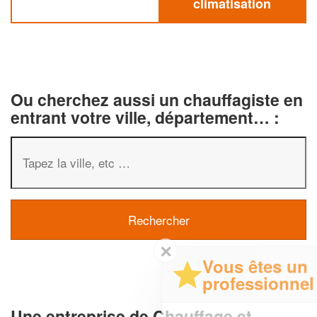
climatisation
Ou cherchez aussi un chauffagiste en
entrant votre ville, département… :
✕
Vous êtes un
professionnel ?
Une entreprise de Chauffage et