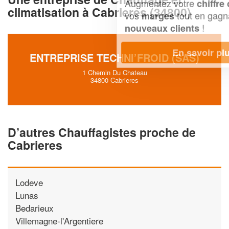
Augmentez votre
et
chiffre d'affaires
climatisation à Cabrieres (34800)
vos
tout en gagnant de
marges
!
nouveaux clients
En savoir plus
ENTREPRISE TECHNI’FROID (SAS)
1 Chemin Du Chateau
34800 Cabrieres
D’autres Chauffagistes proche de
Cabrieres
Lodeve
Lunas
Bedarieux
Villemagne-l'Argentiere