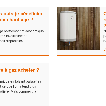
s puis-je bénéficier
Q
on chauffage ?
r
ge performant et économique
N
gros investissement,
p
des disponibles.
b
L
e à gaz acheter ?
rmique en faisant baisser sa
t ce que l'on attend d'un
udière. Mais comment la