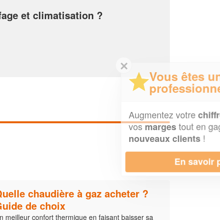
fage et climatisation ?
✕
Vous êtes un
professionnel ?
Augmentez votre
et
chiffre d'affaires
vos
tout en gagnant de
marges
!
nouveaux clients
En savoir plus
uelle chaudière à gaz acheter ?
uide de choix
n meilleur confort thermique en faisant baisser sa