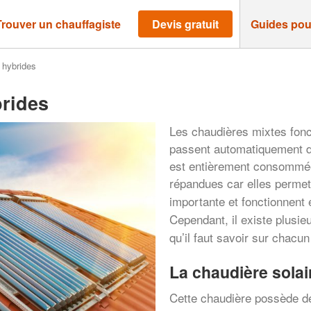
Trouver un chauffagiste
Devis gratuit
Guides pou
 hybrides
brides
Les chaudières mixtes fonct
passent automatiquement d’
est entièrement consommée
répandues car elles permet
importante et fonctionnent
Cependant, il existe plusie
qu’il faut savoir sur chacun
La chaudière solair
Cette chaudière possède de