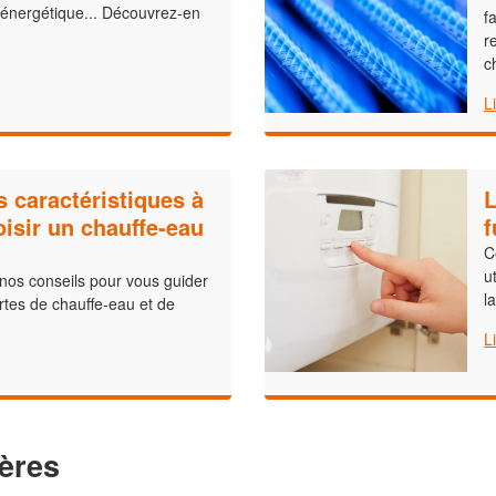
 énergétique... Découvrez-en
f
r
c
L
s caractéristiques à
L
oisir un chauffe-eau
f
C
u
 nos conseils pour vous guider
l
ortes de chauffe-eau et de
L
ères