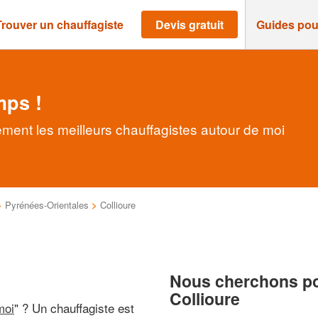
Trouver un chauffagiste
Devis gratuit
Guides pou
mps !
ement les meilleurs chauffagistes autour de moi
>
Pyrénées-Orientales
>
Collioure
Nous cherchons pou
Collioure
moi
" ? Un chauffagiste est