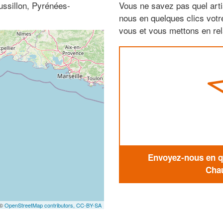
ussillon, Pyrénées-
Vous ne savez pas quel arti
nous en quelques clics vot
vous et vous mettons en rela
Envoyez-nous en qu
Chau
 ©
OpenStreetMap contributors,
CC-BY-SA