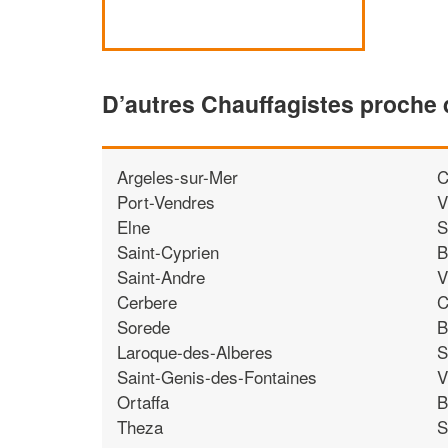
D’autres Chauffagistes proche 
Argeles-sur-Mer
C
Port-Vendres
V
Elne
S
Saint-Cyprien
B
Saint-Andre
V
Cerbere
C
Sorede
B
Laroque-des-Alberes
S
Saint-Genis-des-Fontaines
V
Ortaffa
B
Theza
S