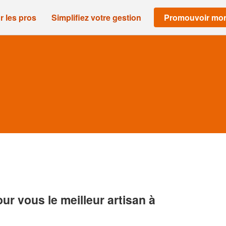
r les pros
Simplifiez votre gestion
Promouvoir mon
r vous le meilleur artisan à