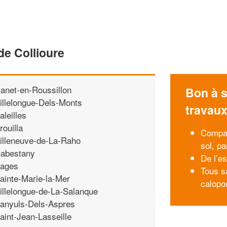
de Collioure
anet-en-Roussillon
Bon à s
illelongue-Dels-Monts
travau
aleilles
rouilla
Compar
illeneuve-de-La-Raho
sol, pa
abestany
De l’e
ages
Tous sa
ainte-Marie-la-Mer
calopo
illelongue-de-La-Salanque
anyuls-Dels-Aspres
aint-Jean-Lasseille