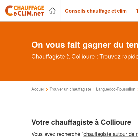
Conseils chauffage et clim
On vous fait gagner du te
Chauffagiste à Collioure : Trouvez rapid
Accueil
>
Trouver un chauffagiste
>
Languedoc-Roussillon
Votre chauffagiste à Collioure
Vous avez recherché "
chauffagiste autour de 